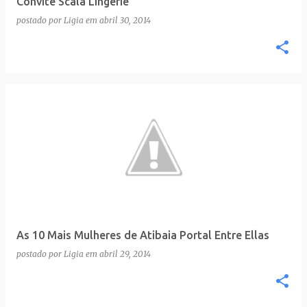
Convite Scala Lingerie
n
postado por
Ligia
em
abril 30, 2014
s
As 10 Mais Mulheres de Atibaia Portal Entre Ellas
postado por
Ligia
em
abril 29, 2014