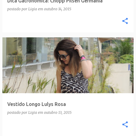
Dica Gatronômica: Chopp Pilsen Germânia
n
postado por
Ligia
em
outubro 14, 2015
s
Vestido Longo Lulys Rosa
postado por
Ligia
em
outubro 13, 2015