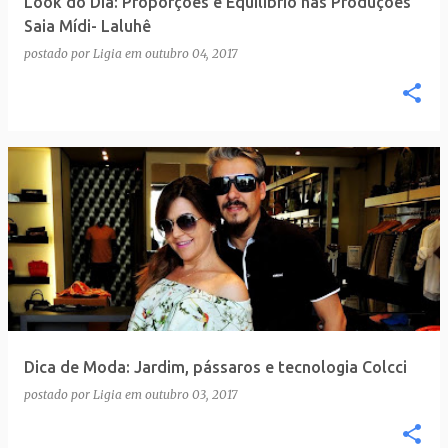
Look do Dia: Proporções e Equilíbrio nas Produções
n
Saia Mídi- Laluhê
s
postado por
Ligia
em
outubro 04, 2017
Dica de Moda: Jardim, pássaros e tecnologia Colcci
postado por
Ligia
em
outubro 03, 2017