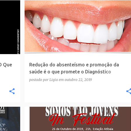
 O Que
Redução do absenteísmo e promoção da
saúde é o que promete o Diagnóstico
Preventivo Digital do Centro Integrado Atibaia
postado por
Ligia
em
outubro 22, 2019