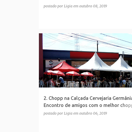
postado por
Ligia
em
outubro 08, 2019
2. Chopp na Calçada Cervejaria Germâni
Encontro de amigos com o melhor chop
gastronomia e boa música!
postado por
Ligia
em
outubro 06, 2019