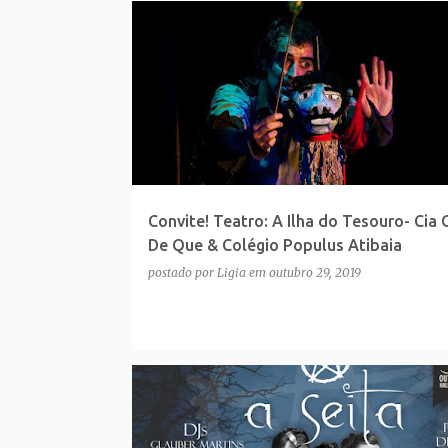
P
o
s
t
a
g
e
Convite! Teatro: A Ilha do Tesouro- Cia
n
De Que & Colégio Populus Atibaia
s
postado por
Ligia
em
outubro 29, 2019