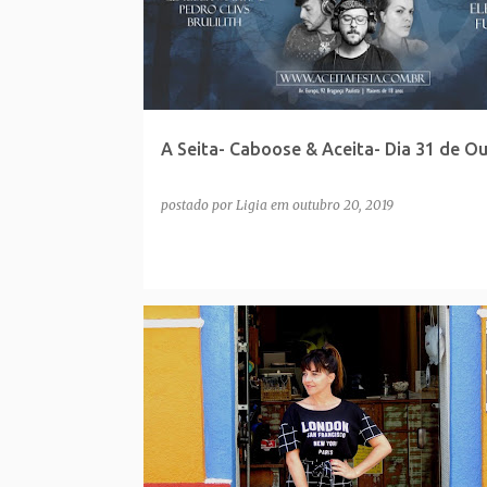
A Seita- Caboose & Aceita- Dia 31 de O
postado por
Ligia
em
outubro 20, 2019