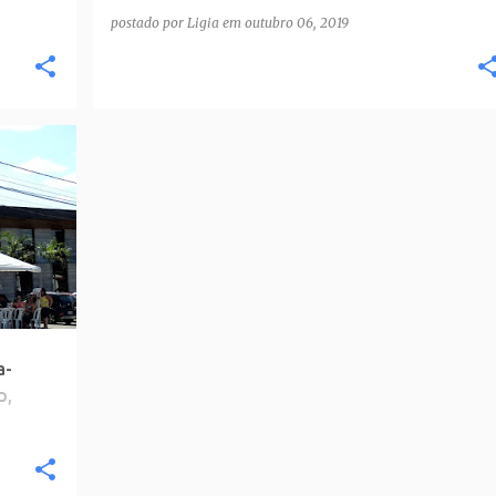
postado por
Ligia
em
outubro 06, 2019
a-
p,