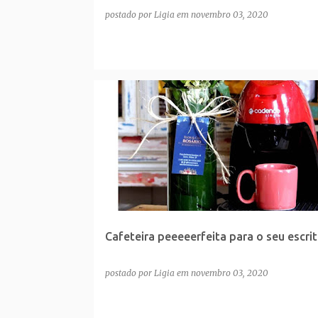
postado por
Ligia
em
novembro 03, 2020
Cafeteira peeeeerfeita para o seu escrit
postado por
Ligia
em
novembro 03, 2020