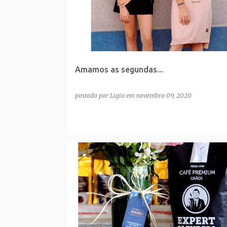
Amamos as segundas...
postado por
Ligia
em
novembro 09, 2020