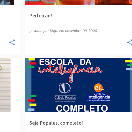
Perfeição!
postado por
Ligia
em
novembro 09, 2020
Seja Populus, completo!