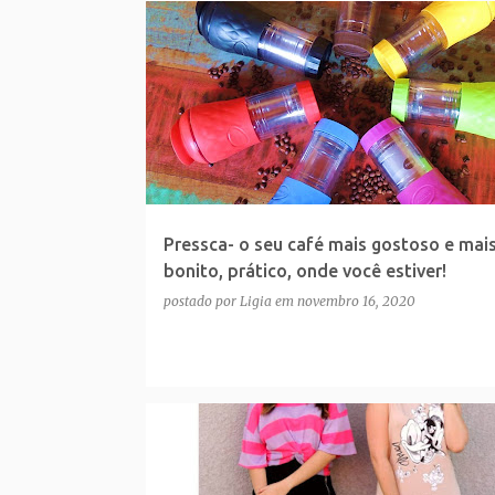
P
o
s
t
a
g
e
Pressca- o seu café mais gostoso e mai
n
bonito, prático, onde você estiver!
s
postado por
Ligia
em
novembro 16, 2020