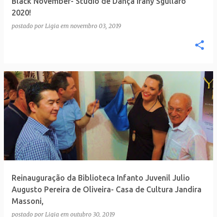
Black November- Studio de Dança Irany Sgullaro
n
2020!
s
postado por
Ligia
em
novembro 03, 2019
Reinauguração da Biblioteca Infanto Juvenil Julio
Augusto Pereira de Oliveira- Casa de Cultura Jandira
Massoni,
postado por
Ligia
em
outubro 30, 2019