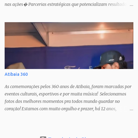
nas ações� Parcerias estratégicas que potencializam resultados.
Uma atuação que fortalece o esporte como política pública de
inclusão, saúde e cidadania em Atibaia.
Atibaia 360
As comemorações pelos 360 anos de Atibaia, foram marcadas por
eventos culturais, esportivos e por muita música! Selecionamos
fotos dos melhores momentos pra todos mundo guardar no
coração! Estamos com muito orgulho e prazer, há 12 anos,
cobrindo estas festas anuais, que só nos fazem amar ainda mais a
nossa cidade! PAIXÃO DE CRISTO SHOW TATAU SHOW BARUK
SHOW RAÇA NEGRA SHOW FERNANDO & SOROCABA Veja muito