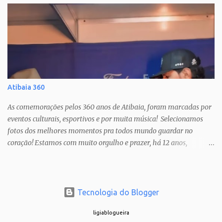
Atibaia 360
As comemorações pelos 360 anos de Atibaia, foram marcadas por
eventos culturais, esportivos e por muita música! Selecionamos
fotos dos melhores momentos pra todos mundo guardar no
coração! Estamos com muito orgulho e prazer, há 12 anos,
cobrindo estas festas anuais, que só nos fazem amar ainda mais a
nossa cidade! PAIXÃO DE CRISTO SHOW TATAU SHOW BARUK
SHOW RAÇA NEGRA SHOW FERNANDO & SOROCABA Veja muito
mais no Instagram: @ligianogfons @oblogdacidade
Tecnologia do Blogger
ligiablogueira