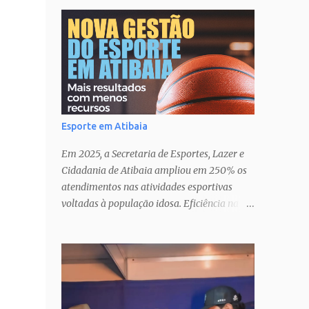
Esporte em Atibaia
Em 2025, a Secretaria de Esportes, Lazer e
Cidadania de Atibaia ampliou em 250% os
atendimentos nas atividades esportivas
voltadas à população idosa. Eficiência na
gestão� Transparência nas ações�
Parcerias estratégicas que potencializam
resultados. Uma atuação que fortalece o
esporte como política pública de inclusão,
saúde e cidadania em Atibaia.