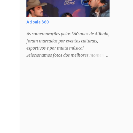
Atibaia 360
As comemorações pelos 360 anos de Atibaia,
foram marcadas por eventos culturais,
esportivos e por muita música!
Selecionamos fotos dos melhores momentos
pra todos mundo guardar no coração!
Estamos com muito orgulho e prazer, há 12
anos, cobrindo estas festas anuais, que só
nos fazem amar ainda mais a nossa cidade!
PAIXÃO DE CRISTO SHOW TATAU SHOW
BARUK SHOW RAÇA NEGRA SHOW
FERNANDO & SOROCABA Veja muito mais
no Instagram: @ligianogfons
@oblogdacidade