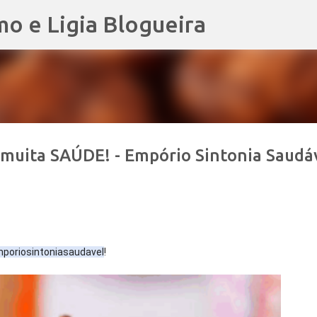
mo e Ligia Blogueira
Pular para o conteúdo principal
 muita SAÚDE! - Empório Sintonia Saudá
oriosintoniasaudavel
! 