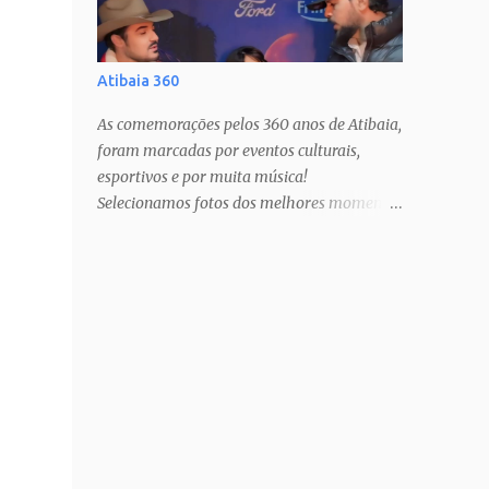
Atibaia 360
As comemorações pelos 360 anos de Atibaia,
foram marcadas por eventos culturais,
esportivos e por muita música!
Selecionamos fotos dos melhores momentos
pra todos mundo guardar no coração!
Estamos com muito orgulho e prazer, há 12
anos, cobrindo estas festas anuais, que só
nos fazem amar ainda mais a nossa cidade!
PAIXÃO DE CRISTO SHOW TATAU SHOW
BARUK SHOW RAÇA NEGRA SHOW
FERNANDO & SOROCABA Veja muito mais
no Instagram: @ligianogfons
@oblogdacidade