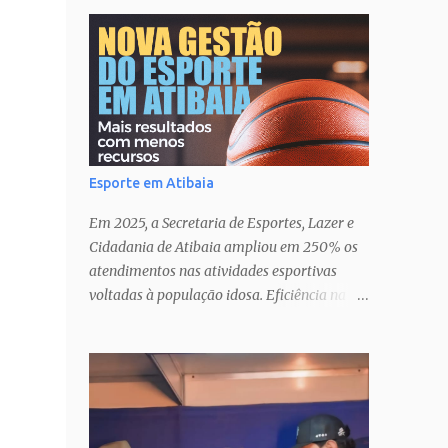
Esporte em Atibaia
Em 2025, a Secretaria de Esportes, Lazer e
Cidadania de Atibaia ampliou em 250% os
atendimentos nas atividades esportivas
voltadas à população idosa. Eficiência na
gestão� Transparência nas ações�
Parcerias estratégicas que potencializam
resultados. Uma atuação que fortalece o
esporte como política pública de inclusão,
saúde e cidadania em Atibaia.