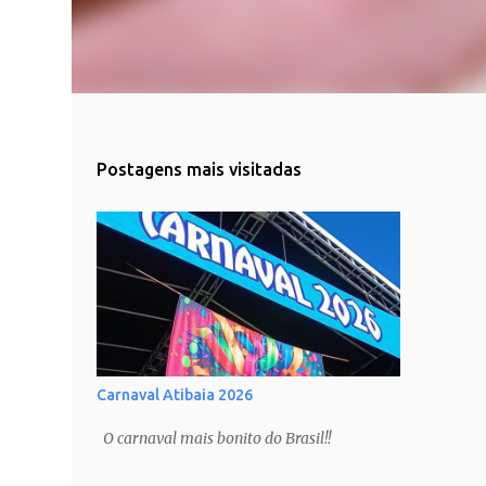
Postagens mais visitadas
Carnaval Atibaia 2026
O carnaval mais bonito do Brasil!!