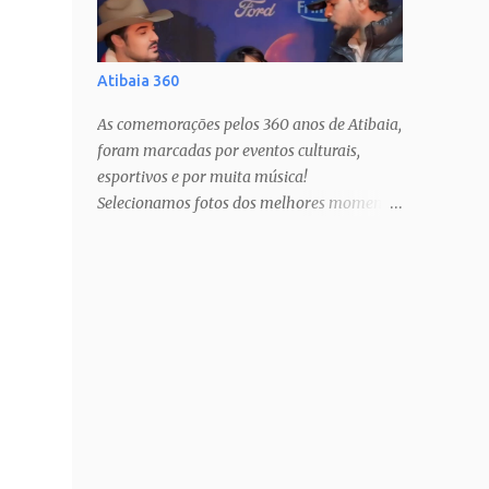
Atibaia 360
As comemorações pelos 360 anos de Atibaia,
foram marcadas por eventos culturais,
esportivos e por muita música!
Selecionamos fotos dos melhores momentos
pra todos mundo guardar no coração!
Estamos com muito orgulho e prazer, há 12
anos, cobrindo estas festas anuais, que só
nos fazem amar ainda mais a nossa cidade!
PAIXÃO DE CRISTO SHOW TATAU SHOW
BARUK SHOW RAÇA NEGRA SHOW
FERNANDO & SOROCABA Veja muito mais
no Instagram: @ligianogfons
@oblogdacidade