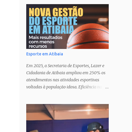
Esporte em Atibaia
Em 2025, a Secretaria de Esportes, Lazer e
Cidadania de Atibaia ampliou em 250% os
atendimentos nas atividades esportivas
voltadas à população idosa. Eficiência na
gestão� Transparência nas ações�
Parcerias estratégicas que potencializam
resultados. Uma atuação que fortalece o
esporte como política pública de inclusão,
saúde e cidadania em Atibaia.