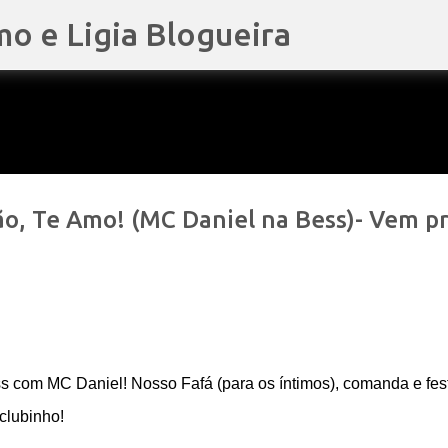
mo e Ligia Blogueira
Pular para o conteúdo principal
ão, Te Amo! (MC Daniel na Bess)- Vem p
s com MC Daniel! Nosso Fafá (para os íntimos), comanda e fes
clubinho!