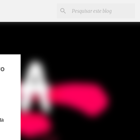
ro
ta