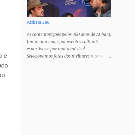
Atibaia 360
As comemorações pelos 360 anos de Atibaia,
foram marcadas por eventos culturais,
esportivos e por muita música!
o e
Selecionamos fotos dos melhores momentos
pra todos mundo guardar no coração!
odo
Estamos com muito orgulho e prazer, há 12
ao
anos, cobrindo estas festas anuais, que só
nos fazem amar ainda mais a nossa cidade!
PAIXÃO DE CRISTO SHOW TATAU SHOW
BARUK SHOW RAÇA NEGRA SHOW
FERNANDO & SOROCABA Veja muito mais
no Instagram: @ligianogfons
@oblogdacidade