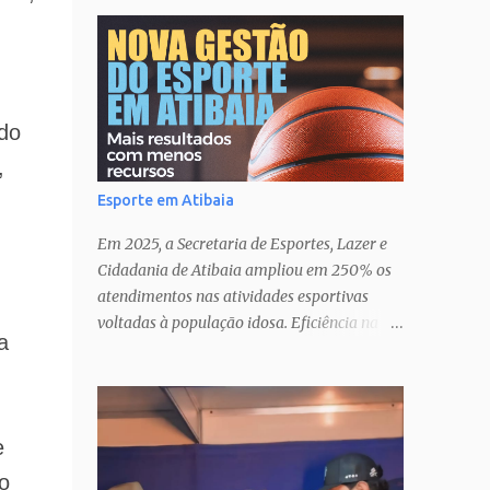
do
,
Esporte em Atibaia
Em 2025, a Secretaria de Esportes, Lazer e
Cidadania de Atibaia ampliou em 250% os
atendimentos nas atividades esportivas
voltadas à população idosa. Eficiência na
a
gestão� Transparência nas ações�
Parcerias estratégicas que potencializam
resultados. Uma atuação que fortalece o
esporte como política pública de inclusão,
e
saúde e cidadania em Atibaia.
o