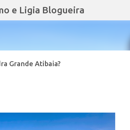
mo e Ligia Blogueira
Pular para o conteúdo principal
ra Grande Atibaia?