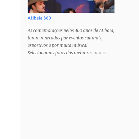
Atibaia 360
As comemorações pelos 360 anos de Atibaia,
foram marcadas por eventos culturais,
esportivos e por muita música!
Selecionamos fotos dos melhores momentos
pra todos mundo guardar no coração!
Estamos com muito orgulho e prazer, há 12
anos, cobrindo estas festas anuais, que só
nos fazem amar ainda mais a nossa cidade!
PAIXÃO DE CRISTO SHOW TATAU SHOW
BARUK SHOW RAÇA NEGRA SHOW
FERNANDO & SOROCABA Veja muito mais
no Instagram: @ligianogfons
@oblogdacidade