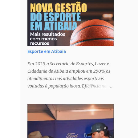
Esporte em Atibaia
Em 2025, a Secretaria de Esportes, Lazer e
Cidadania de Atibaia ampliou em 250% os
atendimentos nas atividades esportivas
voltadas à população idosa. Eficiência na
gestão� Transparência nas ações�
Parcerias estratégicas que potencializam
resultados. Uma atuação que fortalece o
esporte como política pública de inclusão,
saúde e cidadania em Atibaia.