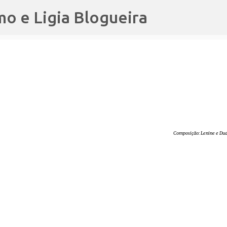
mo e Ligia Blogueira
Pular para o conteúdo principal
Composição: Lenine e Dud