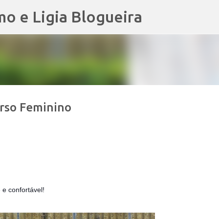
mo e Ligia Blogueira
Pular para o conteúdo principal
erso Feminino
 e confortável!