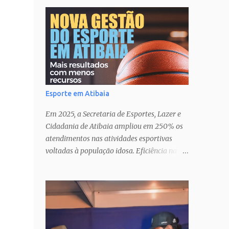
Esporte em Atibaia
Em 2025, a Secretaria de Esportes, Lazer e
Cidadania de Atibaia ampliou em 250% os
atendimentos nas atividades esportivas
voltadas à população idosa. Eficiência na
gestão� Transparência nas ações�
Parcerias estratégicas que potencializam
resultados. Uma atuação que fortalece o
esporte como política pública de inclusão,
saúde e cidadania em Atibaia.