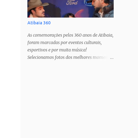
Atibaia 360
As comemorações pelos 360 anos de Atibaia,
foram marcadas por eventos culturais,
esportivos e por muita música!
Selecionamos fotos dos melhores momentos
pra todos mundo guardar no coração!
Estamos com muito orgulho e prazer, há 12
anos, cobrindo estas festas anuais, que só
nos fazem amar ainda mais a nossa cidade!
PAIXÃO DE CRISTO SHOW TATAU SHOW
BARUK SHOW RAÇA NEGRA SHOW
FERNANDO & SOROCABA Veja muito mais
no Instagram: @ligianogfons
@oblogdacidade