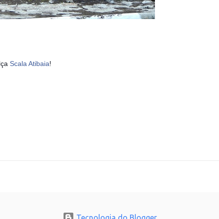
lça
Scala Atibaia
!
Tecnologia do Blogger