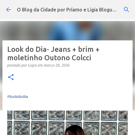
Pular para o conteúdo principal
O Blog da Cidade por Príamo e Ligia Blogueira
Look do Dia- Jeans + brim +
moletinho Outono Colcci
postado por
Ligia
em
março 28, 2016
‪#‎
lookdodia‬