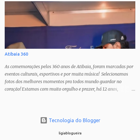
Atibaia 360
As comemorações pelos 360 anos de Atibaia, foram marcadas por
eventos culturais, esportivos e por muita música! Selecionamos
fotos dos melhores momentos pra todos mundo guardar no
coração! Estamos com muito orgulho e prazer, há 12 anos,
cobrindo estas festas anuais, que só nos fazem amar ainda mais a
nossa cidade! PAIXÃO DE CRISTO SHOW TATAU SHOW BARUK
SHOW RAÇA NEGRA SHOW FERNANDO & SOROCABA Veja muito
mais no Instagram: @ligianogfons @oblogdacidade
Tecnologia do Blogger
ligiablogueira