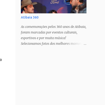
Atibaia 360
As comemorações pelos 360 anos de Atibaia,
foram marcadas por eventos culturais,
esportivos e por muita música!
Selecionamos fotos dos melhores momentos
pra todos mundo guardar no coração!
Estamos com muito orgulho e prazer, há 12
 o
anos, cobrindo estas festas anuais, que só
nos fazem amar ainda mais a nossa cidade!
PAIXÃO DE CRISTO SHOW TATAU SHOW
BARUK SHOW RAÇA NEGRA SHOW
FERNANDO & SOROCABA Veja muito mais
no Instagram: @ligianogfons
@oblogdacidade