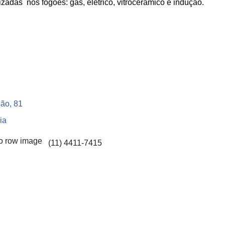
zadas nos fogões: gás, elétrico, vitrocerâmico e indução.
ão, 81
ia
(11) 4411-7415