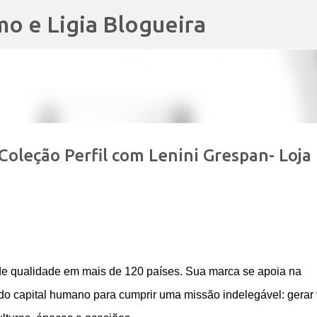
mo e Ligia Blogueira
Pular para o conteúdo principal
oleção Perfil com Lenini Grespan- Loja
de qualidade em mais de 120 países. Sua marca se apoia na
 do capital humano para cumprir uma missão indelegável: gerar 