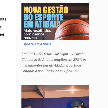
 das
a
foi
Esporte em Atibaia
Em 2025, a Secretaria de Esportes, Lazer e
Cidadania de Atibaia ampliou em 250% os
atendimentos nas atividades esportivas
voltadas à população idosa. Eficiência na
gestão� Transparência nas ações�
Parcerias estratégicas que potencializam
resultados. Uma atuação que fortalece o
esporte como política pública de inclusão,
saúde e cidadania em Atibaia.