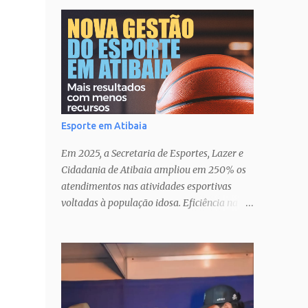
Esporte em Atibaia
Em 2025, a Secretaria de Esportes, Lazer e
Cidadania de Atibaia ampliou em 250% os
atendimentos nas atividades esportivas
voltadas à população idosa. Eficiência na
gestão� Transparência nas ações�
Parcerias estratégicas que potencializam
resultados. Uma atuação que fortalece o
esporte como política pública de inclusão,
saúde e cidadania em Atibaia.