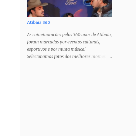
Atibaia 360
As comemorações pelos 360 anos de Atibaia,
foram marcadas por eventos culturais,
esportivos e por muita música!
Selecionamos fotos dos melhores momentos
pra todos mundo guardar no coração!
Estamos com muito orgulho e prazer, há 12
anos, cobrindo estas festas anuais, que só
nos fazem amar ainda mais a nossa cidade!
PAIXÃO DE CRISTO SHOW TATAU SHOW
BARUK SHOW RAÇA NEGRA SHOW
FERNANDO & SOROCABA Veja muito mais
no Instagram: @ligianogfons
@oblogdacidade