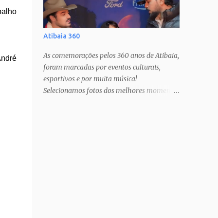
balho
Atibaia 360
As comemorações pelos 360 anos de Atibaia,
André
foram marcadas por eventos culturais,
esportivos e por muita música!
Selecionamos fotos dos melhores momentos
pra todos mundo guardar no coração!
Estamos com muito orgulho e prazer, há 12
anos, cobrindo estas festas anuais, que só
nos fazem amar ainda mais a nossa cidade!
PAIXÃO DE CRISTO SHOW TATAU SHOW
BARUK SHOW RAÇA NEGRA SHOW
FERNANDO & SOROCABA Veja muito mais
no Instagram: @ligianogfons
@oblogdacidade