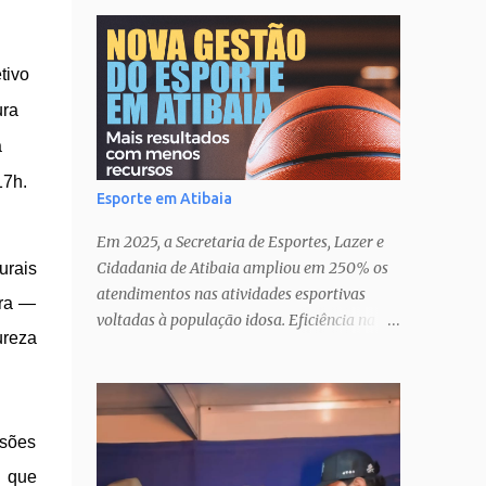
tivo
ura
a
17h.
Esporte em Atibaia
Em 2025, a Secretaria de Esportes, Lazer e
Cidadania de Atibaia ampliou em 250% os
urais
atendimentos nas atividades esportivas
rra —
voltadas à população idosa. Eficiência na
ureza
gestão� Transparência nas ações�
Parcerias estratégicas que potencializam
resultados. Uma atuação que fortalece o
esporte como política pública de inclusão,
ssões
saúde e cidadania em Atibaia.
s que