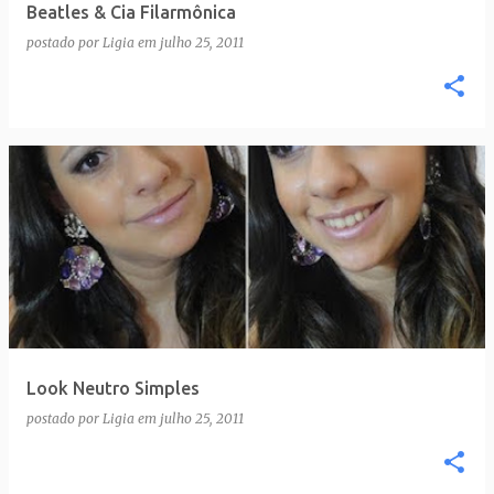
Beatles & Cia Filarmônica
postado por
Ligia
em
julho 25, 2011
Look Neutro Simples
postado por
Ligia
em
julho 25, 2011