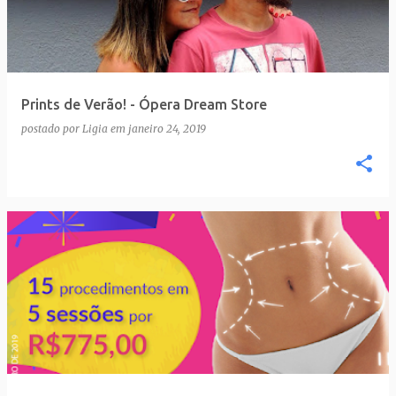
t
a
g
e
Prints de Verão! - Ópera Dream Store
n
postado por
Ligia
em
janeiro 24, 2019
s