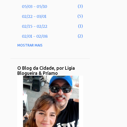
3
05/03 - 05/10
5
02/22 - 03/01
1
02/15 - 02/22
2
02/01 - 02/08
MOSTRAR MAIS
53
2025
2
11/30 - 12/07
1
11/02 - 11/09
O Blog da Cidade, por Ligia
Blogueira & Príamo
1
09/28 - 10/05
2
09/21 - 09/28
2
08/31 - 09/07
1
08/17 - 08/24
2
08/10 - 08/17
3
08/03 - 08/10