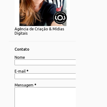
1
07/20 - 07/27
1
06/22 - 06/29
2
06/15 - 06/22
Agência de Criação & Mídias
1
06/08 - 06/15
Digitais
4
06/01 - 06/08
2
05/25 - 06/01
Contato
4
Nome
05/18 - 05/25
1
05/11 - 05/18
E-mail
*
4
05/04 - 05/11
3
04/06 - 04/13
Mensagem
*
1
03/30 - 04/06
1
03/23 - 03/30