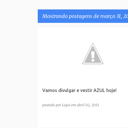
Mostrando postagens de março 31, 2
P
o
s
t
a
g
e
Vamos divulgar e vestir AZUL hoje!
n
s
postado por
Ligia
em
abril 02, 2013