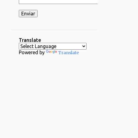
2
03/16 - 03/23
2
03/02 - 03/09
1
02/23 - 03/02
2
02/16 - 02/23
Translate
1
02/09 - 02/16
Powered by
Translate
2
02/02 - 02/09
4
01/26 - 02/02
29
2024
1
12/29 - 01/05
1
11/24 - 12/01
1
11/17 - 11/24
1
11/03 - 11/10
1
10/20 - 10/27