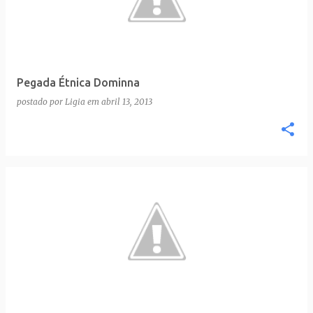
t
a
g
e
Pegada Étnica Dominna
n
postado por
Ligia
em
abril 13, 2013
s