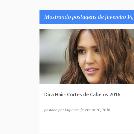
Mostrando postagens de fevereiro 14,
P
o
s
t
a
g
e
Dica Hair- Cortes de Cabelos 2016
n
s
postado por
Ligia
em
fevereiro 20, 2016