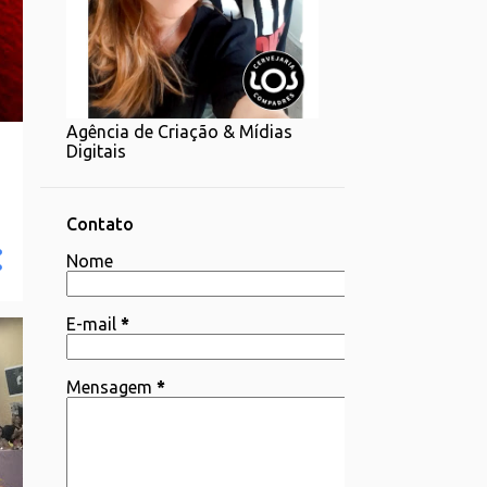
1
07/20 - 07/27
1
06/22 - 06/29
2
06/15 - 06/22
Agência de Criação & Mídias
1
06/08 - 06/15
Digitais
4
06/01 - 06/08
2
05/25 - 06/01
Contato
4
Nome
05/18 - 05/25
1
05/11 - 05/18
E-mail
*
4
05/04 - 05/11
3
04/06 - 04/13
Mensagem
*
1
03/30 - 04/06
1
03/23 - 03/30