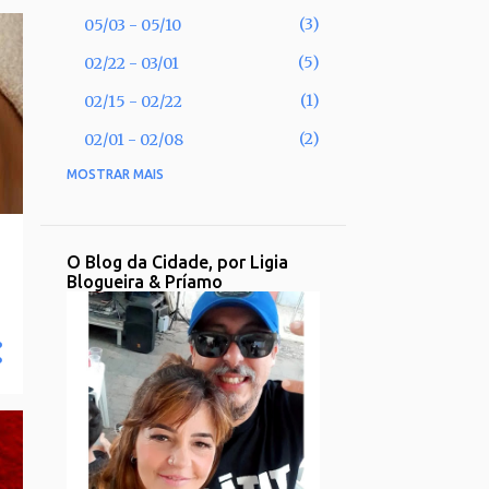
3
05/03 - 05/10
5
02/22 - 03/01
1
02/15 - 02/22
2
02/01 - 02/08
MOSTRAR MAIS
53
2025
2
11/30 - 12/07
1
11/02 - 11/09
O Blog da Cidade, por Ligia
Blogueira & Príamo
1
09/28 - 10/05
2
09/21 - 09/28
2
08/31 - 09/07
1
08/17 - 08/24
2
08/10 - 08/17
3
08/03 - 08/10