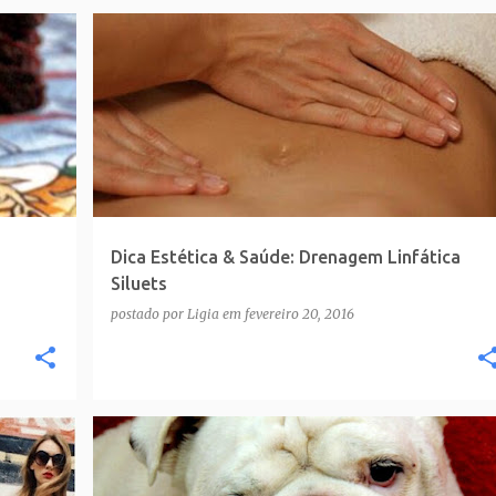
Dica Estética & Saúde: Drenagem Linfática
Siluets
postado por
Ligia
em
fevereiro 20, 2016