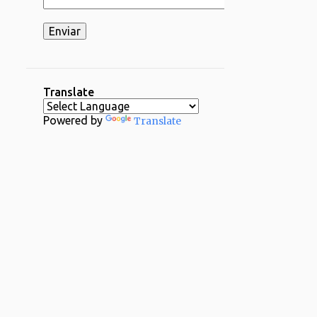
2
03/16 - 03/23
2
03/02 - 03/09
1
02/23 - 03/02
2
02/16 - 02/23
Translate
1
02/09 - 02/16
Powered by
Translate
2
02/02 - 02/09
4
01/26 - 02/02
29
2024
1
12/29 - 01/05
1
11/24 - 12/01
1
11/17 - 11/24
1
11/03 - 11/10
1
10/20 - 10/27