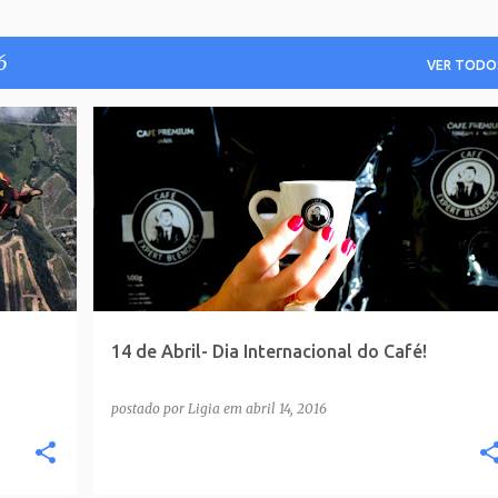
6
VER TODO
14 de Abril- Dia Internacional do Café!
postado por
Ligia
em
abril 14, 2016