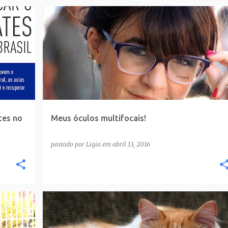
tes no
Meus óculos multifocais!
postado por
Ligia
em
abril 13, 2016