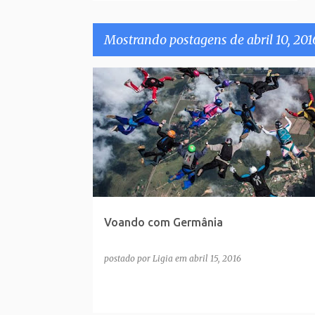
Mostrando postagens de abril 10, 201
P
o
s
t
a
g
e
Voando com Germânia
n
s
postado por
Ligia
em
abril 15, 2016