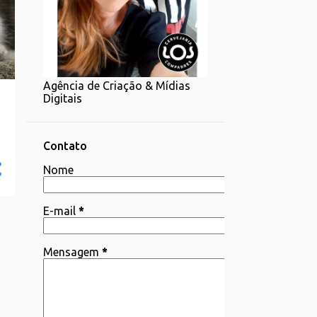
1
07/20 - 07/27
1
06/22 - 06/29
2
06/15 - 06/22
Agência de Criação & Mídias
1
06/08 - 06/15
Digitais
4
06/01 - 06/08
2
05/25 - 06/01
Contato
4
Nome
05/18 - 05/25
1
05/11 - 05/18
E-mail
*
4
05/04 - 05/11
3
04/06 - 04/13
Mensagem
*
1
03/30 - 04/06
1
03/23 - 03/30