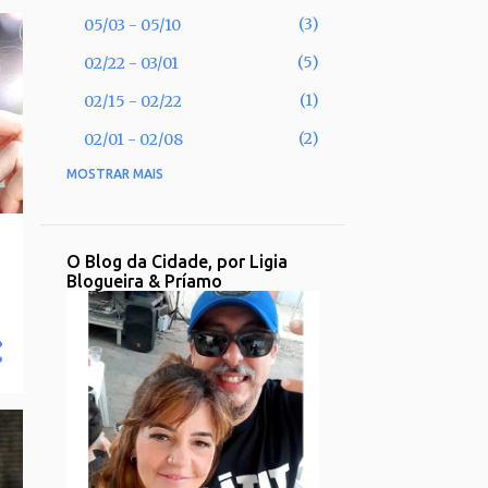
3
05/03 - 05/10
5
02/22 - 03/01
1
02/15 - 02/22
2
02/01 - 02/08
MOSTRAR MAIS
53
2025
2
11/30 - 12/07
1
11/02 - 11/09
O Blog da Cidade, por Ligia
Blogueira & Príamo
1
09/28 - 10/05
2
09/21 - 09/28
2
08/31 - 09/07
1
08/17 - 08/24
2
08/10 - 08/17
3
08/03 - 08/10