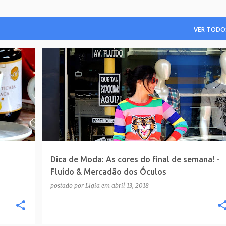
VER TODO
Dica de Moda: As cores do final de semana! -
Fluído & Mercadão dos Óculos
postado por
Ligia
em
abril 13, 2018