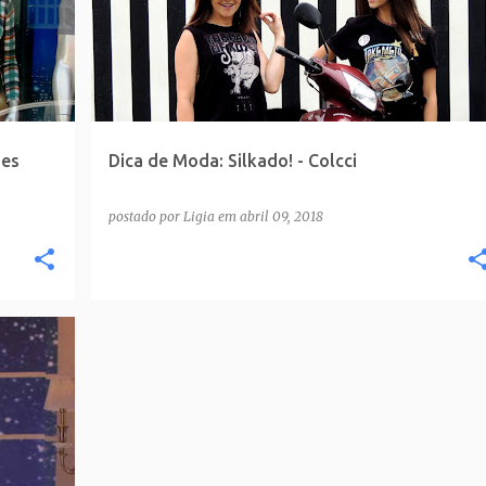
ses
Dica de Moda: Silkado! - Colcci
postado por
Ligia
em
abril 09, 2018