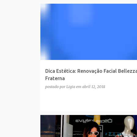
Dica Estética: Renovação Facial Bellezz
Fraterna
postado por
Ligia
em
abril 12, 2018