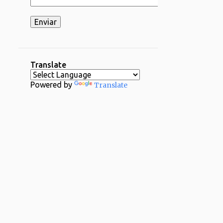
2
03/16 - 03/23
2
03/02 - 03/09
1
02/23 - 03/02
2
02/16 - 02/23
Translate
1
02/09 - 02/16
Powered by
Translate
2
02/02 - 02/09
4
01/26 - 02/02
29
2024
1
12/29 - 01/05
1
11/24 - 12/01
1
11/17 - 11/24
1
11/03 - 11/10
1
10/20 - 10/27