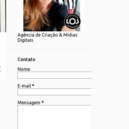
1
07/20 - 07/27
1
06/22 - 06/29
2
06/15 - 06/22
Agência de Criação & Mídias
1
06/08 - 06/15
Digitais
4
06/01 - 06/08
2
05/25 - 06/01
Contato
4
Nome
05/18 - 05/25
1
05/11 - 05/18
E-mail
*
4
05/04 - 05/11
3
04/06 - 04/13
Mensagem
*
1
03/30 - 04/06
1
03/23 - 03/30