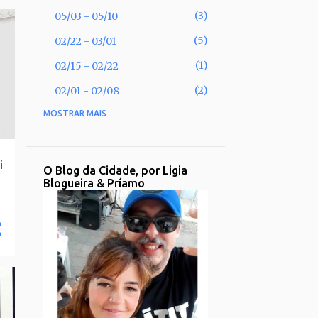
3
05/03 - 05/10
5
02/22 - 03/01
1
02/15 - 02/22
2
02/01 - 02/08
MOSTRAR MAIS
53
2025
2
11/30 - 12/07
i
1
11/02 - 11/09
O Blog da Cidade, por Ligia
Blogueira & Príamo
1
09/28 - 10/05
2
09/21 - 09/28
2
08/31 - 09/07
1
08/17 - 08/24
2
08/10 - 08/17
3
08/03 - 08/10