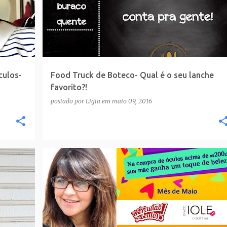
culos-
Food Truck de Boteco- Qual é o seu lanche
favorito?!
postado por
Ligia
em
maio 09, 2016