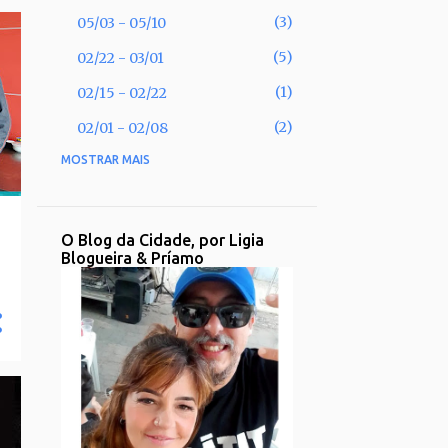
3
05/03 - 05/10
5
02/22 - 03/01
1
02/15 - 02/22
2
02/01 - 02/08
MOSTRAR MAIS
53
2025
2
11/30 - 12/07
1
11/02 - 11/09
O Blog da Cidade, por Ligia
Blogueira & Príamo
1
09/28 - 10/05
2
09/21 - 09/28
2
08/31 - 09/07
1
08/17 - 08/24
2
08/10 - 08/17
3
08/03 - 08/10