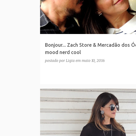
Bonjour... Zach Store & Mercadão dos Ó
mood nerd cool
postado por
Ligia
em
maio 10, 2016