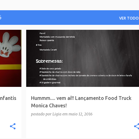
6
VER TODO
nfantis
Hummm.... vem aí!! Lançamento Food Truck
Monica Chaves!
postado por
Ligia
em
maio 12, 2016