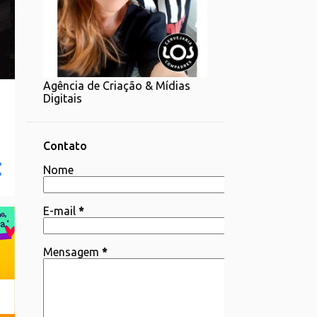
1
07/20 - 07/27
1
06/22 - 06/29
2
06/15 - 06/22
Agência de Criação & Mídias
1
06/08 - 06/15
Digitais
4
06/01 - 06/08
2
05/25 - 06/01
Contato
4
Nome
05/18 - 05/25
1
05/11 - 05/18
E-mail
*
4
05/04 - 05/11
3
04/06 - 04/13
Mensagem
*
1
03/30 - 04/06
1
03/23 - 03/30