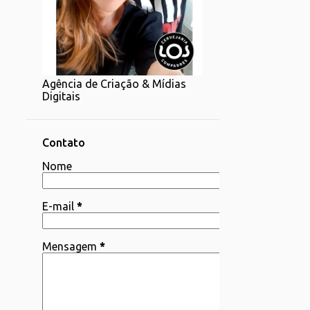
1
07/20 - 07/27
1
06/22 - 06/29
2
06/15 - 06/22
Agência de Criação & Mídias
1
06/08 - 06/15
Digitais
4
06/01 - 06/08
2
05/25 - 06/01
Contato
4
Nome
05/18 - 05/25
1
05/11 - 05/18
E-mail
*
4
05/04 - 05/11
3
04/06 - 04/13
Mensagem
*
1
03/30 - 04/06
1
03/23 - 03/30