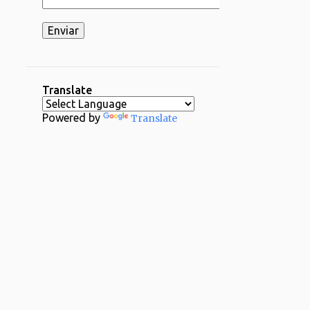
2
03/16 - 03/23
2
03/02 - 03/09
1
02/23 - 03/02
2
02/16 - 02/23
Translate
1
02/09 - 02/16
Powered by
Translate
2
02/02 - 02/09
4
01/26 - 02/02
29
2024
1
12/29 - 01/05
1
11/24 - 12/01
1
11/17 - 11/24
1
11/03 - 11/10
1
10/20 - 10/27