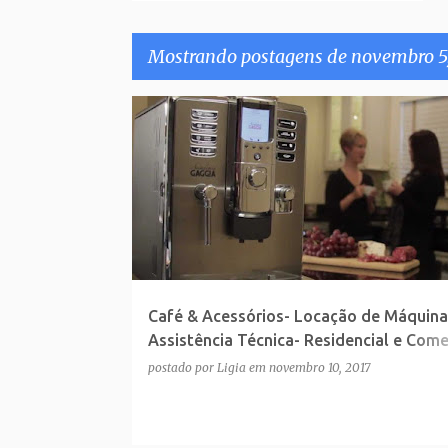
Mostrando postagens de novembro 5,
P
o
s
t
a
g
e
Café & Acessórios- Locação de Máquina
n
Assistência Técnica- Residencial e Come
s
Expert Blenders Café
postado por
Ligia
em
novembro 10, 2017