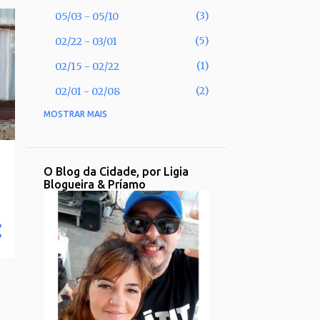
3
05/03 - 05/10
5
02/22 - 03/01
1
02/15 - 02/22
2
02/01 - 02/08
MOSTRAR MAIS
53
2025
2
11/30 - 12/07
1
11/02 - 11/09
O Blog da Cidade, por Ligia
Blogueira & Príamo
1
09/28 - 10/05
2
09/21 - 09/28
2
08/31 - 09/07
1
08/17 - 08/24
2
08/10 - 08/17
3
08/03 - 08/10