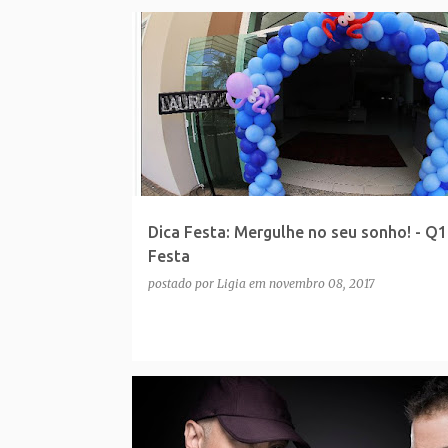
Dica Festa: Mergulhe no seu sonho! - Q1
Festa
postado por
Ligia
em
novembro 08, 2017