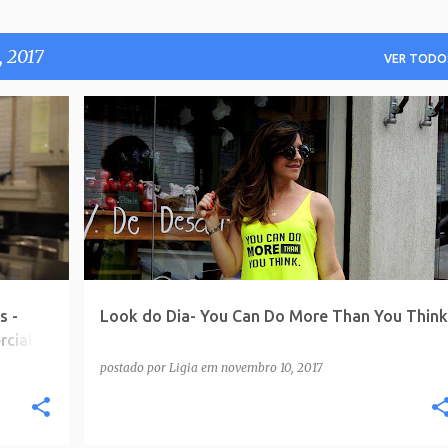
 2017
VER TODO
s -
Look do Dia- You Can Do More Than You Think
rcial-
postado por
Ligia
em
novembro 10, 2017