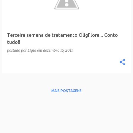
t
a
g
e
Terceira semana de tratamento OligFlora... Conto
n
tudo!!
s
postado por
Ligia
em
dezembro 15, 2011
MAIS POSTAGENS