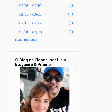
3
05/03 - 05/10
5
02/22 - 03/01
1
02/15 - 02/22
2
02/01 - 02/08
MOSTRAR MAIS
53
2025
2
11/30 - 12/07
1
11/02 - 11/09
O Blog da Cidade, por Ligia
Blogueira & Príamo
1
09/28 - 10/05
2
09/21 - 09/28
2
08/31 - 09/07
1
08/17 - 08/24
2
08/10 - 08/17
3
08/03 - 08/10