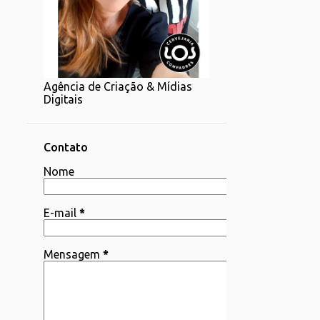
1
07/20 - 07/27
1
06/22 - 06/29
2
06/15 - 06/22
Agência de Criação & Mídias
1
06/08 - 06/15
Digitais
4
06/01 - 06/08
2
05/25 - 06/01
Contato
4
Nome
05/18 - 05/25
1
05/11 - 05/18
E-mail
*
4
05/04 - 05/11
3
04/06 - 04/13
Mensagem
*
1
03/30 - 04/06
1
03/23 - 03/30