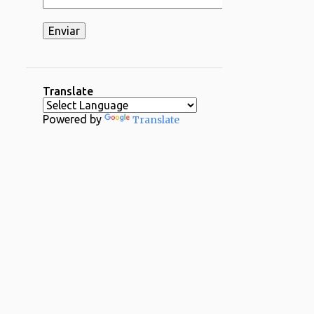
2
03/16 - 03/23
2
03/02 - 03/09
1
02/23 - 03/02
2
02/16 - 02/23
Translate
1
02/09 - 02/16
Powered by
Translate
2
02/02 - 02/09
4
01/26 - 02/02
29
2024
1
12/29 - 01/05
1
11/24 - 12/01
1
11/17 - 11/24
1
11/03 - 11/10
1
10/20 - 10/27