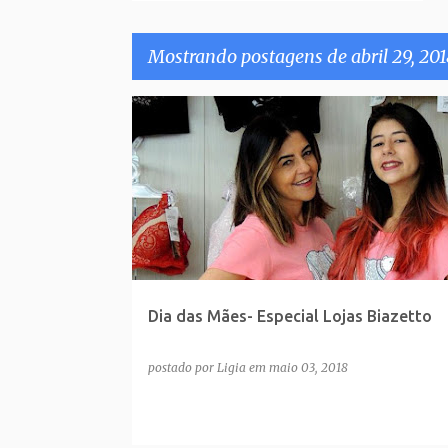
Mostrando postagens de abril 29, 201
P
o
s
t
a
g
e
Dia das Mães- Especial Lojas Biazetto
n
s
postado por
Ligia
em
maio 03, 2018