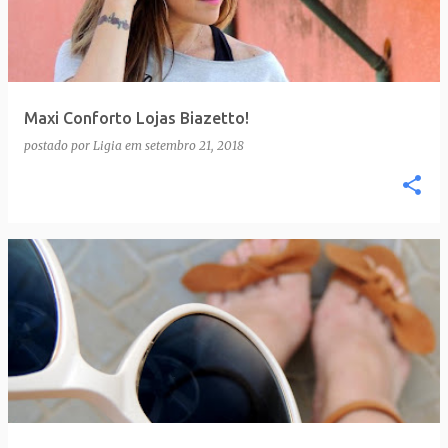
t
a
g
e
Maxi Conforto Lojas Biazetto!
n
postado por
Ligia
em
setembro 21, 2018
s