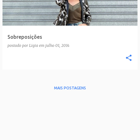
t
a
g
e
Sobreposições
n
postado por
Ligia
em
julho 01, 2014
s
MAIS POSTAGENS