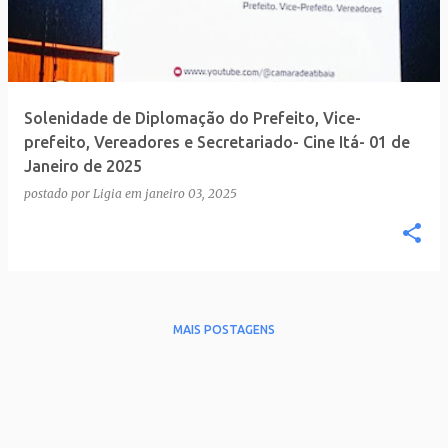
t
a
g
e
Solenidade de Diplomação do Prefeito, Vice-
n
prefeito, Vereadores e Secretariado- Cine Itá- 01 de
s
Janeiro de 2025
postado por
Ligia
em
janeiro 03, 2025
MAIS POSTAGENS