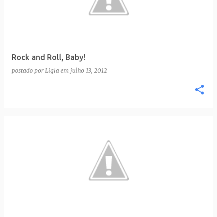
t
a
g
e
Rock and Roll, Baby!
n
postado por
Ligia
em
julho 13, 2012
s