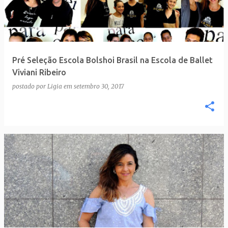
t
a
g
e
Pré Seleção Escola Bolshoi Brasil na Escola de Ballet
n
Viviani Ribeiro
s
postado por
Ligia
em
setembro 30, 2017