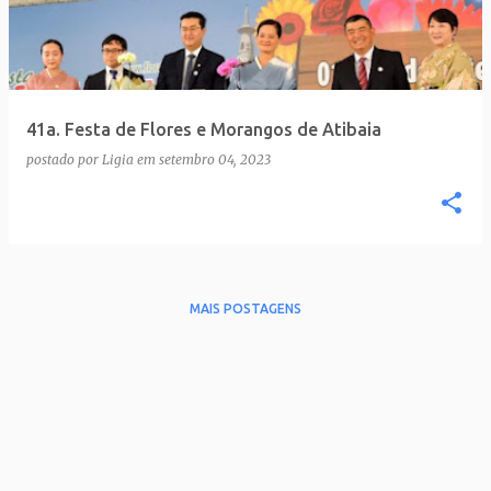
t
a
g
e
41a. Festa de Flores e Morangos de Atibaia
n
postado por
Ligia
em
setembro 04, 2023
s
MAIS POSTAGENS