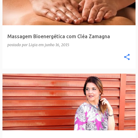
t
a
g
e
Massagem Bioenergética com Cléa Zamagna
n
postado por
Ligia
em
junho 16, 2015
s