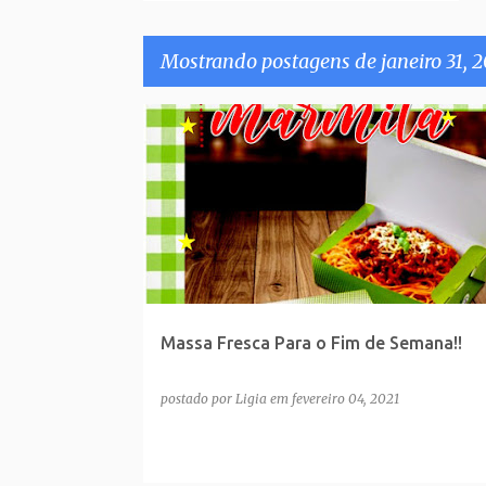
Mostrando postagens de janeiro 31, 2
P
o
s
t
a
g
e
Massa Fresca Para o Fim de Semana!!
n
s
postado por
Ligia
em
fevereiro 04, 2021