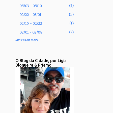
3
05/03 - 05/10
5
02/22 - 03/01
1
02/15 - 02/22
2
02/01 - 02/08
MOSTRAR MAIS
53
2025
2
11/30 - 12/07
1
11/02 - 11/09
O Blog da Cidade, por Ligia
Blogueira & Príamo
1
09/28 - 10/05
2
09/21 - 09/28
2
08/31 - 09/07
1
08/17 - 08/24
2
08/10 - 08/17
3
08/03 - 08/10