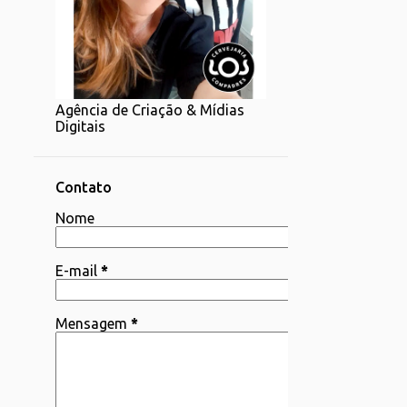
1
07/20 - 07/27
1
06/22 - 06/29
2
06/15 - 06/22
Agência de Criação & Mídias
1
06/08 - 06/15
Digitais
4
06/01 - 06/08
2
05/25 - 06/01
Contato
4
Nome
05/18 - 05/25
1
05/11 - 05/18
E-mail
*
4
05/04 - 05/11
3
04/06 - 04/13
Mensagem
*
1
03/30 - 04/06
1
03/23 - 03/30