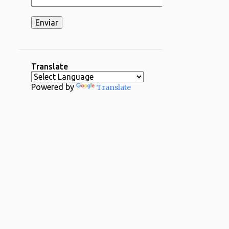
2
03/16 - 03/23
2
03/02 - 03/09
1
02/23 - 03/02
2
02/16 - 02/23
Translate
1
02/09 - 02/16
Powered by
Translate
2
02/02 - 02/09
4
01/26 - 02/02
29
2024
1
12/29 - 01/05
1
11/24 - 12/01
1
11/17 - 11/24
1
11/03 - 11/10
1
10/20 - 10/27