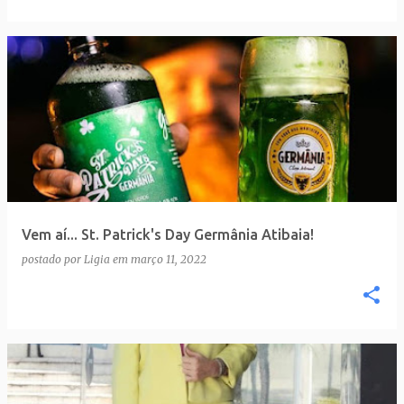
Vem aí... St. Patrick's Day Germânia Atibaia!
postado por
Ligia
em
março 11, 2022