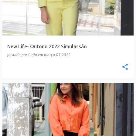
New Life- Outono 2022 Simulassão
postado por
Ligia
em
março 07, 2022