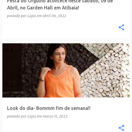
Festa do Orgulho acontece neste sábado, 09 de
n
Abril, no Garden Hall em Atibaia!
s
postado por
Ligia
em
abril 06, 2022
Look do dia- Bommm fim de semana!!
postado por
Ligia
em
março 11, 2022