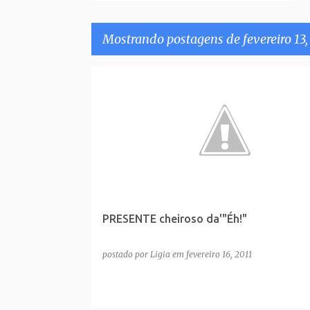
Mostrando postagens de fevereiro 13,
P
o
s
t
a
g
e
PRESENTE cheiroso da'"Éh!"
n
s
postado por
Ligia
em
fevereiro 16, 2011