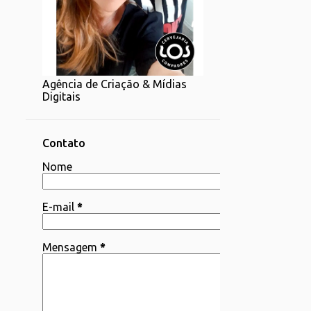
1
07/20 - 07/27
1
06/22 - 06/29
2
06/15 - 06/22
Agência de Criação & Mídias
1
06/08 - 06/15
Digitais
4
06/01 - 06/08
2
05/25 - 06/01
Contato
4
Nome
05/18 - 05/25
1
05/11 - 05/18
E-mail
*
4
05/04 - 05/11
3
04/06 - 04/13
Mensagem
*
1
03/30 - 04/06
1
03/23 - 03/30