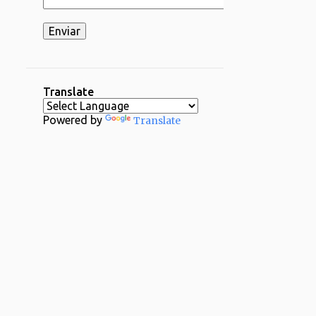
2
03/16 - 03/23
2
03/02 - 03/09
1
02/23 - 03/02
2
02/16 - 02/23
Translate
1
02/09 - 02/16
Powered by
Translate
2
02/02 - 02/09
4
01/26 - 02/02
29
2024
1
12/29 - 01/05
1
11/24 - 12/01
1
11/17 - 11/24
1
11/03 - 11/10
1
10/20 - 10/27