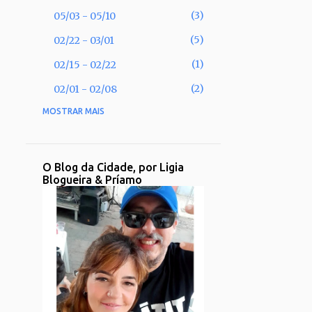
3
05/03 - 05/10
5
02/22 - 03/01
1
02/15 - 02/22
2
02/01 - 02/08
MOSTRAR MAIS
53
2025
2
11/30 - 12/07
1
11/02 - 11/09
O Blog da Cidade, por Ligia
Blogueira & Príamo
1
09/28 - 10/05
2
09/21 - 09/28
2
08/31 - 09/07
1
08/17 - 08/24
2
08/10 - 08/17
3
08/03 - 08/10