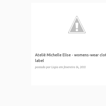
Ateliê Michelle Elise - womens-wear clo
label
postado por
Ligia
em
fevereiro 14, 2011