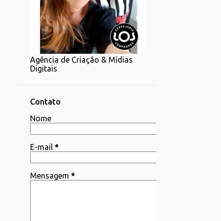
1
07/20 - 07/27
1
06/22 - 06/29
2
06/15 - 06/22
Agência de Criação & Mídias
1
06/08 - 06/15
Digitais
4
06/01 - 06/08
2
05/25 - 06/01
Contato
4
Nome
05/18 - 05/25
1
05/11 - 05/18
E-mail
*
4
05/04 - 05/11
3
04/06 - 04/13
Mensagem
*
1
03/30 - 04/06
1
03/23 - 03/30