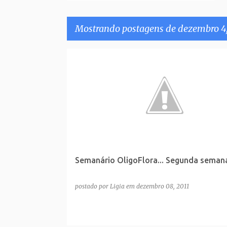
Mostrando postagens de dezembro 4,
P
o
s
t
a
g
e
Semanário OligoFlora... Segunda semana
n
s
postado por
Ligia
em
dezembro 08, 2011