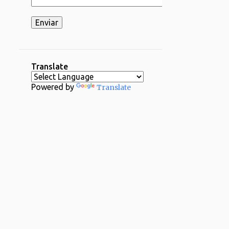
2
03/16 - 03/23
2
03/02 - 03/09
1
02/23 - 03/02
2
02/16 - 02/23
Translate
1
02/09 - 02/16
Powered by
Translate
2
02/02 - 02/09
4
01/26 - 02/02
29
2024
1
12/29 - 01/05
1
11/24 - 12/01
1
11/17 - 11/24
1
11/03 - 11/10
1
10/20 - 10/27