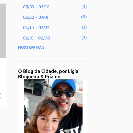
3
05/03 - 05/10
5
02/22 - 03/01
1
02/15 - 02/22
2
02/01 - 02/08
MOSTRAR MAIS
53
2025
2
11/30 - 12/07
1
11/02 - 11/09
O Blog da Cidade, por Ligia
Blogueira & Príamo
1
09/28 - 10/05
2
09/21 - 09/28
2
08/31 - 09/07
1
08/17 - 08/24
2
08/10 - 08/17
3
08/03 - 08/10