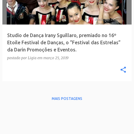
t
a
g
e
Studio de Dança Irany Sguillaro, premiado no 16º
n
Etoile Festival de Danças, o “Festival das Estrelas”
s
da Darin Promoções e Eventos.
postado por
Ligia
em
março 25, 2019
MAIS POSTAGENS