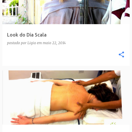
t
a
g
e
Look do Dia Scala
n
postado por
Ligia
em
maio 22, 2014
s