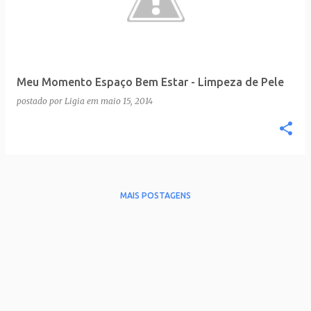
t
a
g
e
Meu Momento Espaço Bem Estar - Limpeza de Pele
n
postado por
Ligia
em
maio 15, 2014
s
MAIS POSTAGENS