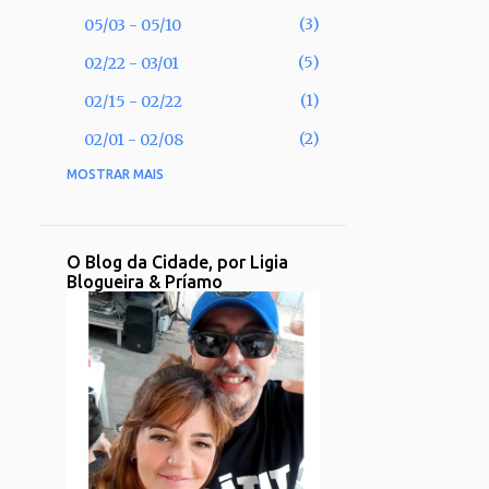
3
05/03 - 05/10
5
02/22 - 03/01
1
02/15 - 02/22
2
02/01 - 02/08
MOSTRAR MAIS
53
2025
2
11/30 - 12/07
1
11/02 - 11/09
O Blog da Cidade, por Ligia
Blogueira & Príamo
1
09/28 - 10/05
2
09/21 - 09/28
2
08/31 - 09/07
1
08/17 - 08/24
2
08/10 - 08/17
3
08/03 - 08/10