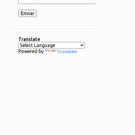
2
03/16 - 03/23
2
03/02 - 03/09
1
02/23 - 03/02
2
02/16 - 02/23
Translate
1
02/09 - 02/16
Powered by
Translate
2
02/02 - 02/09
4
01/26 - 02/02
29
2024
1
12/29 - 01/05
1
11/24 - 12/01
1
11/17 - 11/24
1
11/03 - 11/10
1
10/20 - 10/27