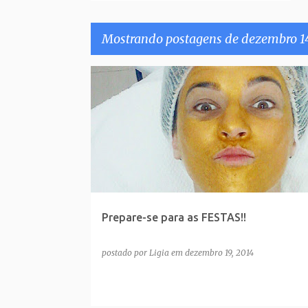
Mostrando postagens de dezembro 14
P
o
s
t
a
g
e
Prepare-se para as FESTAS!!
n
s
postado por
Ligia
em
dezembro 19, 2014