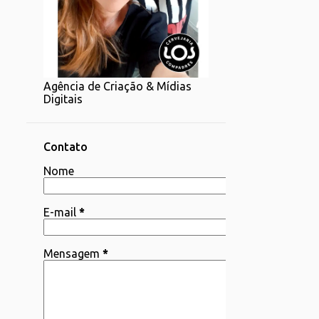
1
07/20 - 07/27
1
06/22 - 06/29
2
06/15 - 06/22
Agência de Criação & Mídias
1
06/08 - 06/15
Digitais
4
06/01 - 06/08
2
05/25 - 06/01
Contato
4
Nome
05/18 - 05/25
1
05/11 - 05/18
E-mail
*
4
05/04 - 05/11
3
04/06 - 04/13
Mensagem
*
1
03/30 - 04/06
1
03/23 - 03/30