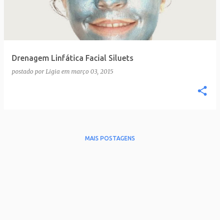
t
a
g
e
Drenagem Linfática Facial Siluets
n
postado por
Ligia
em
março 03, 2015
s
MAIS POSTAGENS