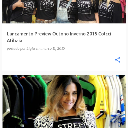
t
a
g
e
Lançamento Preview Outono Inverno 2015 Colcci
n
Atibaia
s
postado por
Ligia
em
março 11, 2015