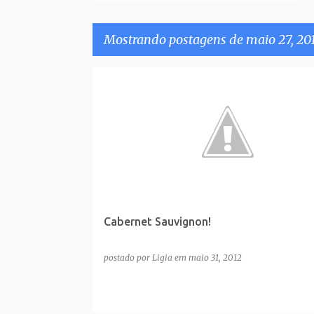
Mostrando postagens de maio 27, 20
P
o
s
t
a
g
e
Cabernet Sauvignon!
n
s
postado por
Ligia
em
maio 31, 2012