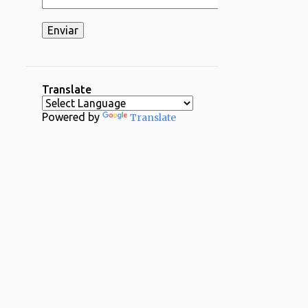
2
03/16 - 03/23
2
03/02 - 03/09
1
02/23 - 03/02
2
02/16 - 02/23
Translate
1
02/09 - 02/16
Powered by
Translate
2
02/02 - 02/09
4
01/26 - 02/02
29
2024
1
12/29 - 01/05
1
11/24 - 12/01
1
11/17 - 11/24
1
11/03 - 11/10
1
10/20 - 10/27