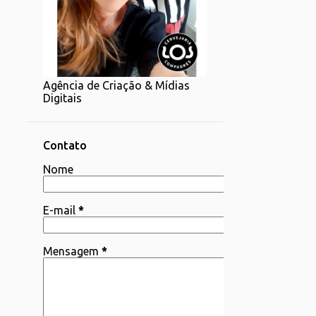
1
07/20 - 07/27
1
06/22 - 06/29
2
06/15 - 06/22
Agência de Criação & Mídias
1
06/08 - 06/15
Digitais
4
06/01 - 06/08
2
05/25 - 06/01
Contato
4
Nome
05/18 - 05/25
1
05/11 - 05/18
E-mail
*
4
05/04 - 05/11
3
04/06 - 04/13
Mensagem
*
1
03/30 - 04/06
1
03/23 - 03/30