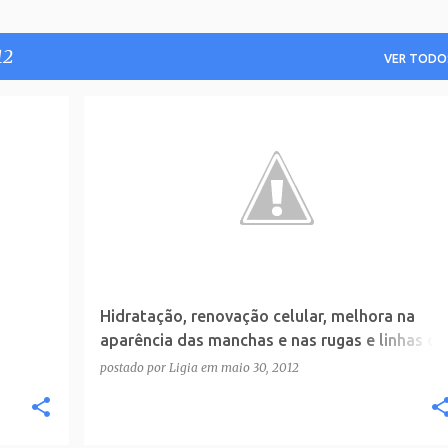
12
VER TODO
Hidratação, renovação celular, melhora na
aparência das manchas e nas rugas e linhas de
expressão, iluminação, brilho e maciez são
postado por
Ligia
em
maio 30, 2012
alguns dos principais benefícios que este
tratamento à base de oxigênio e argireline
(botox sem agulhas) pode proporcionar.