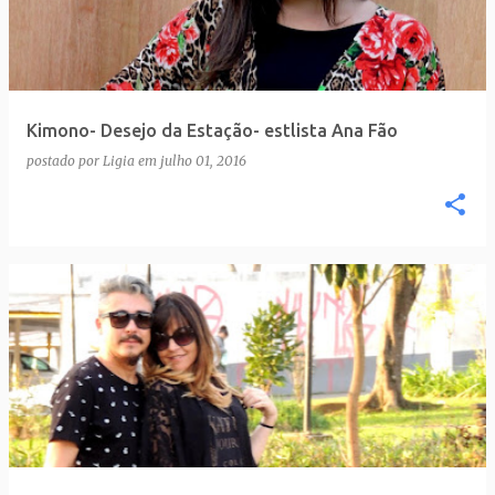
t
a
g
e
Kimono- Desejo da Estação- estlista Ana Fão
n
postado por
Ligia
em
julho 01, 2016
s