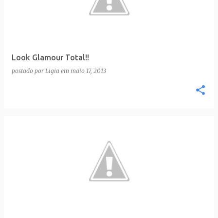
t
a
g
e
Look Glamour Total!!
n
postado por
Ligia
em
maio 17, 2013
s